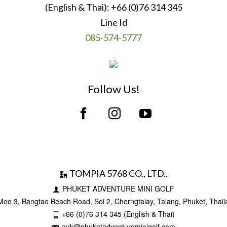
(English & Thai):
+66 (0)76 314 345
Line Id
085-574-5777
Follow Us!
TOMPIA 5768 CO., LTD..
PHUKET ADVENTURE MINI GOLF
Moo 3, Bangtao Beach Road, Soi 2, Cherngtalay, Talang, Phuket, Thai
+66 (0)76 314 345 (English & Thai)
mrk@phuketadventureminigolf.com