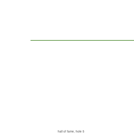
HOME
GOLF
hall of fame, hole 5